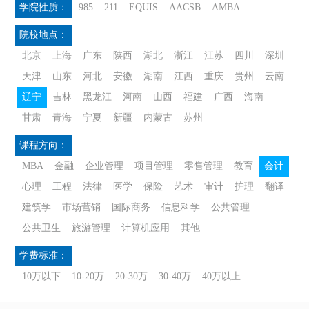
学院性质：
985
211
EQUIS
AACSB
AMBA
院校地点：
北京
上海
广东
陕西
湖北
浙江
江苏
四川
深圳
天津
山东
河北
安徽
湖南
江西
重庆
贵州
云南
辽宁
吉林
黑龙江
河南
山西
福建
广西
海南
甘肃
青海
宁夏
新疆
内蒙古
苏州
课程方向：
MBA
金融
企业管理
项目管理
零售管理
教育
会计
心理
工程
法律
医学
保险
艺术
审计
护理
翻译
建筑学
市场营销
国际商务
信息科学
公共管理
公共卫生
旅游管理
计算机应用
其他
学费标准：
10万以下
10-20万
20-30万
30-40万
40万以上