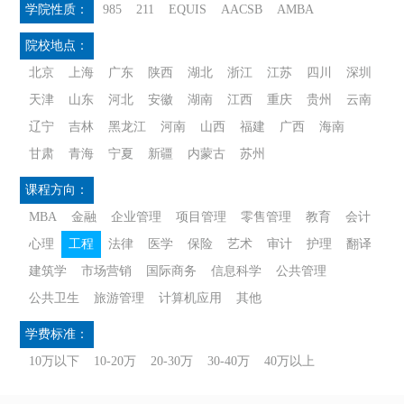
学院性质：
985
211
EQUIS
AACSB
AMBA
院校地点：
北京
上海
广东
陕西
湖北
浙江
江苏
四川
深圳
天津
山东
河北
安徽
湖南
江西
重庆
贵州
云南
辽宁
吉林
黑龙江
河南
山西
福建
广西
海南
甘肃
青海
宁夏
新疆
内蒙古
苏州
课程方向：
MBA
金融
企业管理
项目管理
零售管理
教育
会计
心理
工程
法律
医学
保险
艺术
审计
护理
翻译
建筑学
市场营销
国际商务
信息科学
公共管理
公共卫生
旅游管理
计算机应用
其他
学费标准：
10万以下
10-20万
20-30万
30-40万
40万以上