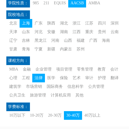
学院性质：
985
211
EQUIS
AACSB
AMBA
院校地点：
北京
上海
广东
陕西
湖北
浙江
江苏
四川
深圳
天津
山东
河北
安徽
湖南
江西
重庆
贵州
云南
辽宁
吉林
黑龙江
河南
山西
福建
广西
海南
甘肃
青海
宁夏
新疆
内蒙古
苏州
课程方向：
MBA
金融
企业管理
项目管理
零售管理
教育
会计
心理
工程
法律
医学
保险
艺术
审计
护理
翻译
建筑学
市场营销
国际商务
信息科学
公共管理
公共卫生
旅游管理
计算机应用
其他
学费标准：
10万以下
10-20万
20-30万
30-40万
40万以上