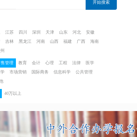
开始搜索
江
江苏
四川
深圳
天津
山东
河北
安徽
宁
吉林
黑龙江
河南
山西
福建
广西
海南
苏州
零售管理
教育
会计
心理
工程
法律
医学
筑学
市场营销
国际商务
信息科学
公共管理
他
40万以上