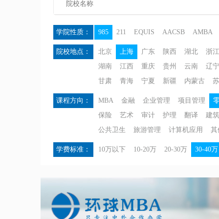
学院性质：
985
211
EQUIS
AACSB
AMBA
院校地点：
北京
上海
广东
陕西
湖北
浙
湖南
江西
重庆
贵州
云南
辽
甘肃
青海
宁夏
新疆
内蒙古
课程方向：
MBA
金融
企业管理
项目管理
保险
艺术
审计
护理
翻译
建
公共卫生
旅游管理
计算机应用
其
学费标准：
10万以下
10-20万
20-30万
30-40万