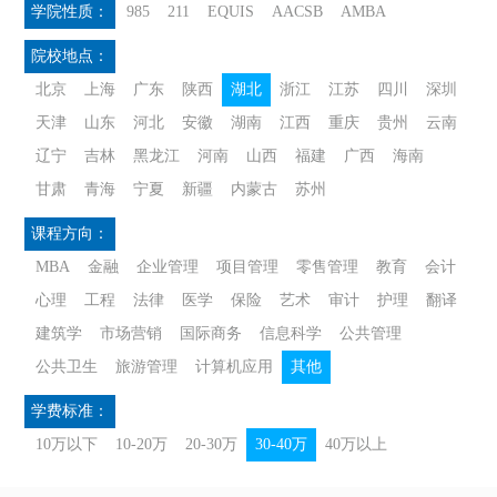
学院性质：
985
211
EQUIS
AACSB
AMBA
院校地点：
北京
上海
广东
陕西
湖北
浙江
江苏
四川
深圳
天津
山东
河北
安徽
湖南
江西
重庆
贵州
云南
辽宁
吉林
黑龙江
河南
山西
福建
广西
海南
甘肃
青海
宁夏
新疆
内蒙古
苏州
课程方向：
MBA
金融
企业管理
项目管理
零售管理
教育
会计
心理
工程
法律
医学
保险
艺术
审计
护理
翻译
建筑学
市场营销
国际商务
信息科学
公共管理
公共卫生
旅游管理
计算机应用
其他
学费标准：
10万以下
10-20万
20-30万
30-40万
40万以上