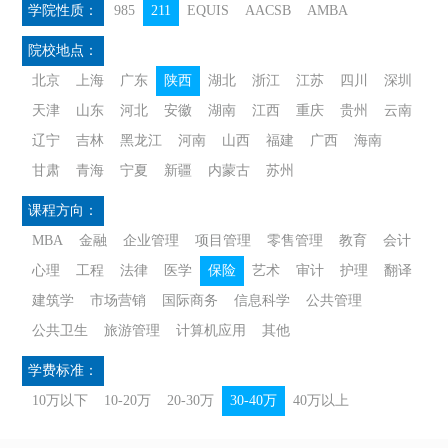
学院性质：
985
211
EQUIS
AACSB
AMBA
院校地点：
北京
上海
广东
陕西
湖北
浙江
江苏
四川
深圳
天津
山东
河北
安徽
湖南
江西
重庆
贵州
云南
辽宁
吉林
黑龙江
河南
山西
福建
广西
海南
甘肃
青海
宁夏
新疆
内蒙古
苏州
课程方向：
MBA
金融
企业管理
项目管理
零售管理
教育
会计
心理
工程
法律
医学
保险
艺术
审计
护理
翻译
建筑学
市场营销
国际商务
信息科学
公共管理
公共卫生
旅游管理
计算机应用
其他
学费标准：
10万以下
10-20万
20-30万
30-40万
40万以上