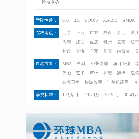
学院性质：
985
211
EQUIS
AACSB
AMBA
院校地点：
北京
上海
广东
陕西
湖北
浙
湖南
江西
重庆
贵州
云南
辽
甘肃
青海
宁夏
新疆
内蒙古
课程方向：
MBA
金融
企业管理
项目管理
保险
艺术
审计
护理
翻译
建
公共卫生
旅游管理
计算机应用
其
学费标准：
10万以下
10-20万
20-30万
30-40万