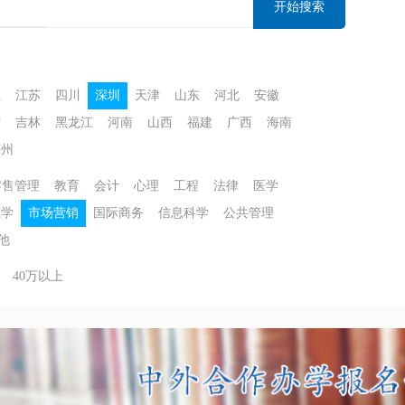
开始搜索
江
江苏
四川
深圳
天津
山东
河北
安徽
宁
吉林
黑龙江
河南
山西
福建
广西
海南
苏州
零售管理
教育
会计
心理
工程
法律
医学
筑学
市场营销
国际商务
信息科学
公共管理
他
40万以上