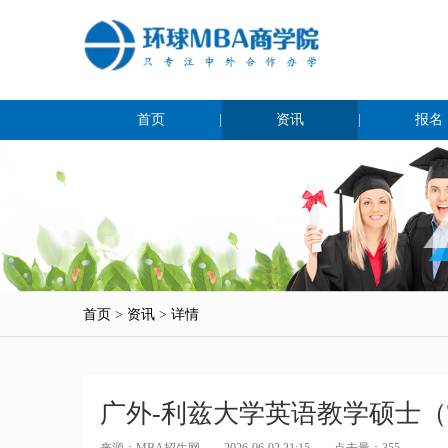
首页
|
资讯
|
报名
首页
>
资讯
>
详情
广外-利兹大学英语教学硕士（
来源：
MBA招生网
2026-06-02 21:15
点击量：
355