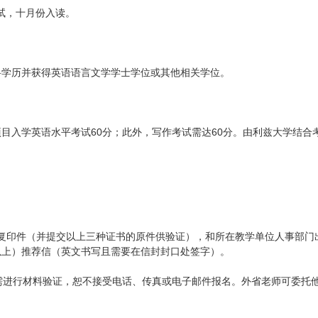
考试，十月份入读。
科学历并获得英语语言文学学士学位或其他相关学位。
项目入学英语水平考试60分；此外，写作考试需达60分。由利兹大学结合
书的复印件（并提交以上三种证书的原件供验证），和所在教学单位人事部门
以上）推荐信（英文书写且需要在信封封口处签字）。
因需进行材料验证，恕不接受电话、传真或电子邮件报名。外省老师可委托