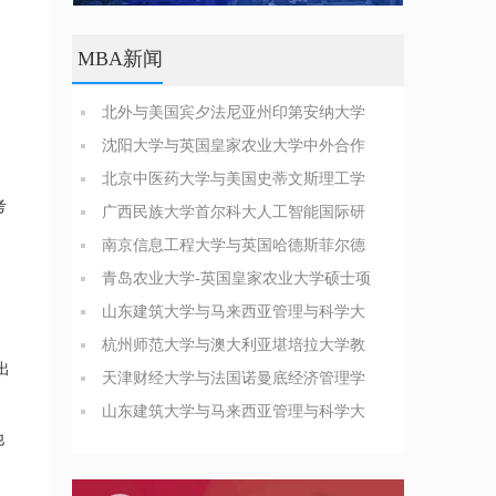
MBA新闻
北外与美国宾夕法尼亚州印第安纳大学
商业分析硕士简章
沈阳大学与英国皇家农业大学中外合作
办学博士（PhD）简章
北京中医药大学与美国史蒂文斯理工学
考
院医疗健康领导力与管理硕士
广西民族大学首尔科大人工智能国际研
究生院合办硕士招生简章
南京信息工程大学与英国哈德斯菲尔德
大学合办博士项目简介
青岛农业大学-英国皇家农业大学硕士项
目招生简章
山东建筑大学与马来西亚管理与科学大
学管理科学硕士招生简章
杭州师范大学与澳大利亚堪培拉大学教
出
育领导与管理硕士简章
天津财经大学与法国诺曼底经济管理学
院工商管理硕士招生简章
山东建筑大学与马来西亚管理与科学大
他
学管理科学硕士招生简章