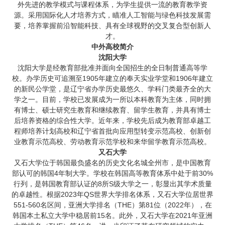
外先进的教学模式与课程体系，为学生提供一流的教育教学资
源。采用国际化人才培养方式，瞄准人工智能与绿色科技发展需
要，培养掌握前沿智能科技、具有全球视野的交叉复合型创新人
才。
中外高校简介
沈阳大学
沈阳大学是经教育部批准并面向全国招生的全日制普通高等学
校。办学历史可追溯至1905年建立的奉天实业学堂和1906年建立
的新民公学堂，是辽宁省办学历史最悠久、学科门类最齐全的大
学之一。目前，学校已发展成为一所以本科教育为主体，同时拥
有博士、硕士研究生教育和继续教育、留学生教育，并具有博士
后培养资格的综合性大学。近年来，学校先后成为教育部卓越工
程师培养计划高校和辽宁省首批向应用型转变示范高校、创新创
业教育示范高校、劳动教育示范学校和来华留学教育示范高校。
又石大学
又石大学位于韩国最负盛名的历史文化名城全州市，是中国教育
部认可的韩国4年制大学。学校在韩国高等教育体系中处于前30%
行列，是韩国教育部认证的8所S级大学之一，彰显出其学术质量
的卓越性。根据2023年QS世界大学排名体系，又石大学位居世界
551-560名区间，亚洲大学排名（THE）第81位（2022年），在
韩国本土私立大学中稳居前15名。此外，又石大学在2021年亚洲