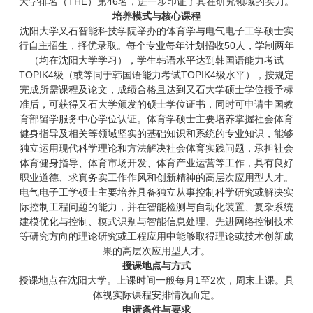
大学排名（THE）第46名，进一步印证了其在研究领域的实力。
培养模式与核心课程
沈阳大学又石智能科技学院举办的体育学与电气电子工学硕士实
行自主招生，择优录取。每个专业每年计划招收50人，学制两年
（均在沈阳大学学习），学生韩语水平达到韩国语能力考试
TOPIK4级（或等同于韩国语能力考试TOPIK4级水平），按规定
完成所需课程及论文，成绩合格且达到又石大学硕士学位授予标
准后，可获得又石大学颁发的硕士学位证书，同时可申请中国教
育部留学服务中心学位认证。体育学硕士主要培养掌握社会体育
健身指导及相关等领域坚实的基础知识和系统的专业知识，能够
独立运用现代科学理论和方法解决社会体育实践问题，承担社会
体育健身指导、体育市场开发、体育产业运营等工作，具有良好
职业道德、求真务实工作作风和创新精神的高层次应用型人才。
电气电子工学硕士主要培养具备独立从事控制科学研究或解决实
际控制工程问题的能力，并在智能检测与自动化装置、复杂系统
建模优化与控制、模式识别与智能信息处理、先进网络控制技术
等研究方向的理论研究或工程应用中能够取得理论或技术创新成
果的高层次应用型人才。
授课地点与方式
授课地点在沈阳大学。上课时间一般每月1至2次，周末上课。具
体视实际课程安排情况而定。
申请条件与要求