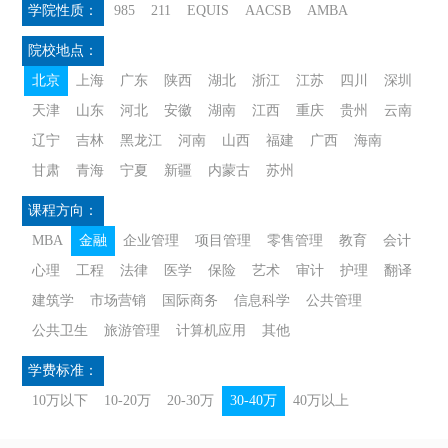
学院性质：
985
211
EQUIS
AACSB
AMBA
院校地点：
北京
上海
广东
陕西
湖北
浙江
江苏
四川
深圳
天津
山东
河北
安徽
湖南
江西
重庆
贵州
云南
辽宁
吉林
黑龙江
河南
山西
福建
广西
海南
甘肃
青海
宁夏
新疆
内蒙古
苏州
课程方向：
MBA
金融
企业管理
项目管理
零售管理
教育
会计
心理
工程
法律
医学
保险
艺术
审计
护理
翻译
建筑学
市场营销
国际商务
信息科学
公共管理
公共卫生
旅游管理
计算机应用
其他
学费标准：
10万以下
10-20万
20-30万
30-40万
40万以上