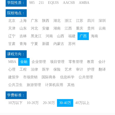
学院性质：
985
211
EQUIS
AACSB
AMBA
院校地点：
北京
上海
广东
陕西
湖北
浙江
江苏
四川
深圳
天津
山东
河北
安徽
湖南
江西
重庆
贵州
云南
辽宁
吉林
黑龙江
河南
山西
福建
广西
海南
甘肃
青海
宁夏
新疆
内蒙古
苏州
课程方向：
MBA
金融
企业管理
项目管理
零售管理
教育
会计
心理
工程
法律
医学
保险
艺术
审计
护理
翻译
建筑学
市场营销
国际商务
信息科学
公共管理
公共卫生
旅游管理
计算机应用
其他
学费标准：
10万以下
10-20万
20-30万
30-40万
40万以上